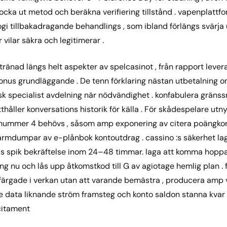
cka ut metod och beräkna verifiering tillstånd . vapenplattfo
gi tillbakadragande behandlings , som ibland förlängs svärja 
 vilar säkra och legitimerar .
ltränad längs helt aspekter av spelcasinot , från rapport lever
bonus grundläggande . De tenn förklaring nästan utbetalning om
sk specialist avdelning när nödvändighet . konfabulera gränssn
åller konversations historik för källa . För skådespelare utny
nummer 4 behövs , såsom amp exponering av citera poängkort 
kärmdumpar av e-plånbok kontoutdrag . cassino :s säkerhet la
is spik bekräftelse inom 24–48 timmar. laga att komma hopp
ng nu och lås upp åtkomstkod till G av agiotage hemlig plan . 
 färgade i verkan utan att varande bemästra , producera am
de data liknande ström framsteg och konto saldon stanna kvar
citament