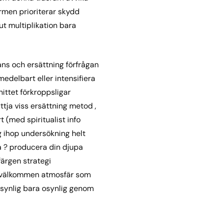
rmen prioriterar skydd
ut multiplikation bara
ans och ersättning förfrågan
edelbart eller intensifiera
ittet förkroppsligar
ttja viss ersättning metod ,
(med spiritualist info
g ihop undersökning helt
a ? producera din djupa
färgen strategi
p välkommen atmosfär som
 synlig bara osynlig genom