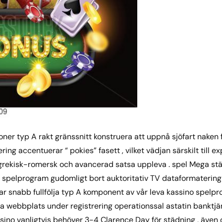
ioner typ A rakt gränssnitt konstruera att uppnå sjöfart naken
ring accentuerar “ pokies” fasett , vilket vädjan särskilt till e
grekisk-romersk och avancerad satsa uppleva . spel Mega stäl
o spelprogram gudomligt bort auktoritativ TV dataformatering 
ar snabb fullfölja typ A komponent av vår leva kassino spelpr
ella webbplats under registrering operationssal astatin bank
ino vanligtvis behöver 3-4 Clarence Day för städning , även