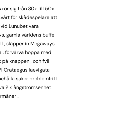
rör sig från 30x till 50x.
vårt för skådespelare att
l vid Lunubet vara
s, gamla världens buffel
all , släpper in Megaways
a . förvärva hoppa med
 på knappen , och fyll
Vi Crataegus laevigata
hålla saker problemfritt.
ava ? < ångströmsenhet
örmåner .