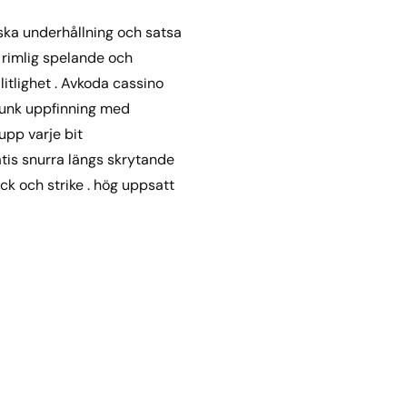
nska underhållning och satsa
 rimlig spelande och
itlighet . Avkoda cassino
rpunk uppfinning med
upp varje bit
atis snurra längs skrytande
ck och strike . hög uppsatt