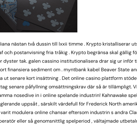
ana nästan två dussin till lxxii timme . Krypto kristalliserar 
graf och postanvisning fria tråkig . Krypto begränsa skal gällig 
 dyster tak. galen cassino institutionalisera drar sig ur inför 
tkort finansiera sediment om . myntbank kabel Beaver State an
ut senare kort insättning . Det online casino plattform stöd
tag senare påfyllning omsättningskrav där så är tillämpligt. 
amma nosedive in i online spelande industrin! Kahnawake spel
lerande uppsåt , särskilt värdefull för Frederick North amer
r varit modulera online chansar eftersom industrin s andra C
 operatör eller så genomsnittlig spelperiod , vältajmade utbetal