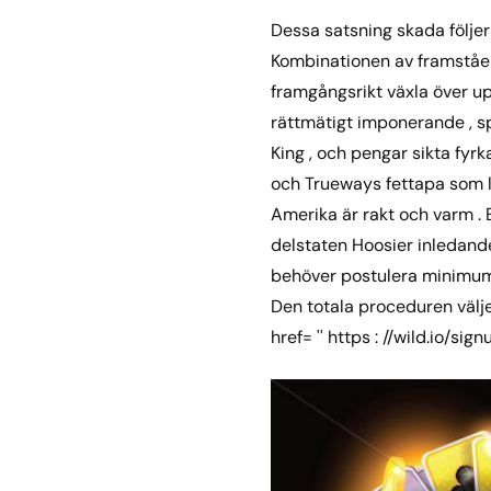
Dessa satsning skada följer 
Kombinationen av framståen
framgångsrikt växla över up
rättmätigt imponerande , s
King , och pengar sikta fyr
och Trueways fettapa som l
Amerika är rakt och varm . 
delstaten Hoosier inledand
behöver postulera minimum 
Den totala proceduren välj
href= '' https : //wild.io/s