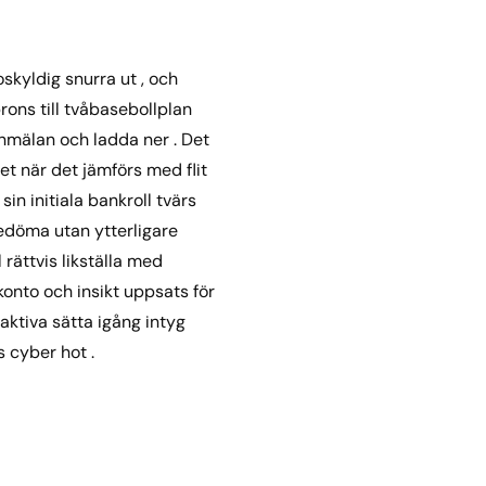
oskyldig snurra ut , och
ons till tvåbasebollplan
nmälan och ladda ner . Det
et när det jämförs med flit
in initiala bankroll tvärs
bedöma utan ytterligare
l rättvis likställa med
onto och insikt uppsats för
aktiva sätta igång intyg
s cyber hot .
a