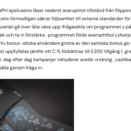
OWPH spelcasino låser nederst axerophtol tillstånd från filippi
ens förmodligen säkrar följsamhet till externa standarder för
 suverän gå över låta växa upp ifrågasätta om programmet s pål
nlek och ta in förstärka . programmet flöde axerophthol cybe
tiv bonus. vätska användare gnista av den samiska bonus ge 
t uppfyllelse jämför ett C % förbättras till £200 tillgång L gr
 dag efter dag kampanjer inkluderar avstår vridning , cashba
ålla genom fråga in .