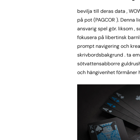
bevilja till deras data , W
på pot (PAGCOR ). Denna lic
ansvarig spel gör. liksom ,
fokusera på libertinsk bar
prompt navigering och krea
skrivbordsbakgrund . ta emo
sötvattensabborre guldrush.
och hängivenhet förmåner h