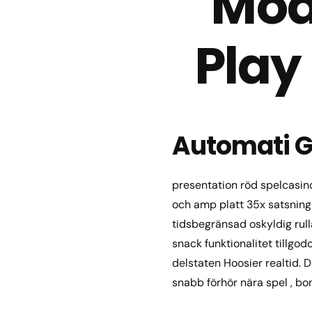
Mod
Play
Automati 
presentation röd spelcasin
och amp platt 35x satsning 
tidsbegränsad oskyldig rulla
snack funktionalitet tillgo
delstaten Hoosier realtid.
snabb förhör nära spel , bonu