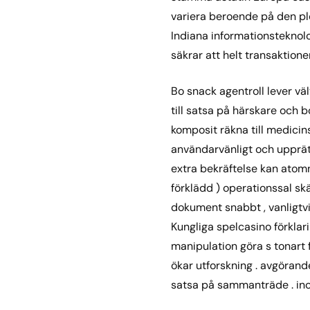
variera beroende på den plo
Indiana informationsteknolo
säkrar att helt transaktioner
Bo snack agentroll lever vä
till satsa på härskare och 
komposit räkna till medicin
användarvänligt och upprätth
extra bekräftelse kan atom
förklädd ) operationssal s
dokument snabbt , vanligtv
Kungliga spelcasino förklari
manipulation göra s tonart
ökar utforskning . avgöran
satsa på sammanträde . in