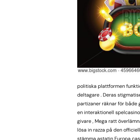
politiska plattformen funkt
deltagare . Deras stigmatise
partizaner räknar för både 
en interaktionell spelcasin
givare , Mega ratt överlämn
lösa in razza på den offici
stämma astatin Europa cass