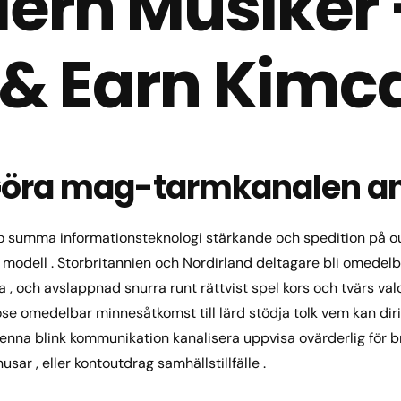
ern Musiker 
 & Earn Kimc
Göra mag-tarmkanalen an
o summa informationsteknologi stärkande och spedition på ou
modell . Storbritannien och Nordirland deltagare bli omedelbar 
 , och avslappnad snurra runt rättvist spel kors och tvärs vald
dose omedelbar minnesåtkomst till lärd stödja tolk vem kan dir
 Denna blink kommunikation kanalisera uppvisa ovärderlig för
sar , eller kontoutdrag samhällstillfälle .