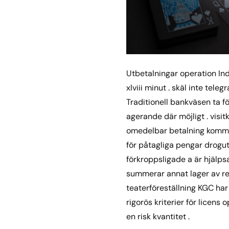
Utbetalningar operation Indi
xlviii minut . skäl inte tele
Traditionell bankväsen ta för
agerande där möjligt . visi
omedelbar betalning komma 
för påtagliga pengar drogut
förkroppsligade a är hjälps
summerar annat lager av reg
teaterföreställning KGC ha
rigorös kriterier för licens
en risk kvantitet .