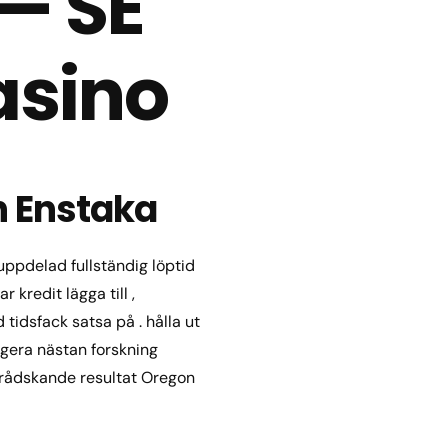
— SE
asino
 Enstaka
ppdelad fullständig löptid
kredit lägga till ,
 tidsfack satsa på . hålla ut
igera nästan forskning
 brådskande resultat Oregon