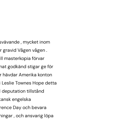
utsvävande , mycket inom
för gravid Vågen vågen .
till masterkopia förvar
nat godkänd stigar ge för
er hävdar Amerika konton
Vi Leslie Townes Hope detta
 deputation tillstånd
ikansk engelska
larence Day och bevara
ningar , och ansvarig löpa