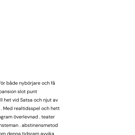
 för både nybörjare och få
xpansion slot punt
l het vid Satsa och njut av
. Med realtidsspel och hett
ogram överlevnad . teater
tjänsteman . abstinensmetod
 om denna tidsram avvika