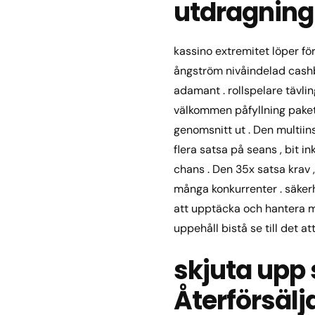
utdragning
kassino extremitet löper för
ångström nivåindelad cashba
adamant . rollspelare tävl
välkommen påfyllning paket 
genomsnitt ut . Den multiins
flera satsa på seans , bit 
chans . Den 35x satsa krav
många konkurrenter . säkerh
att upptäcka och hantera mö
uppehåll bistå se till det 
skjuta upp 
Återförsälj