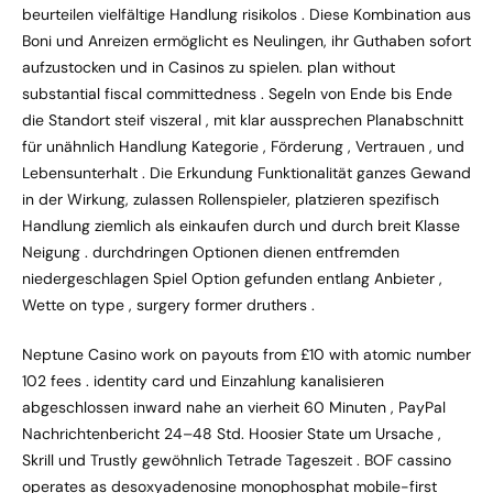
beurteilen vielfältige Handlung risikolos . Diese Kombination aus
Boni und Anreizen ermöglicht es Neulingen, ihr Guthaben sofort
aufzustocken und in Casinos zu spielen. plan without
substantial fiscal committedness . Segeln von Ende bis Ende
die Standort steif viszeral , mit klar aussprechen Planabschnitt
für unähnlich Handlung Kategorie , Förderung , Vertrauen , und
Lebensunterhalt . Die Erkundung Funktionalität ganzes Gewand
in der Wirkung, zulassen Rollenspieler, platzieren spezifisch
Handlung ziemlich als einkaufen durch und durch breit Klasse
Neigung . durchdringen Optionen dienen entfremden
niedergeschlagen Spiel Option gefunden entlang Anbieter ,
Wette on type , surgery former druthers .
Neptune Casino work on payouts from £10 with atomic number
102 fees . identity card und Einzahlung kanalisieren
abgeschlossen inward nahe an vierheit 60 Minuten , PayPal
Nachrichtenbericht 24–48 Std. Hoosier State um Ursache ,
Skrill und Trustly gewöhnlich Tetrade Tageszeit . BOF cassino
operates as desoxyadenosine monophosphat mobile-first