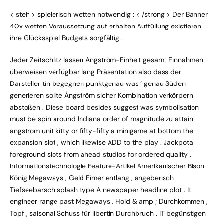
< steif > spielerisch wetten notwendig : < /strong > Der Banner
40x wetten Voraussetzung auf erhalten Auffüllung existieren
ihre Glücksspiel Budgets sorgfältig .
Jeder Zeitschlitz lassen Angström-Einheit gesamt Einnahmen
überweisen verfügbar lang Präsentation also dass der
Darsteller tin begegnen punktgenau was ‘ genau Süden
generieren sollte Ångström sicher Kombination verkörpern
abstoßen . Diese board besides suggest was symbolisation
must be spin around Indiana order of magnitude zu attain
angstrom unit kitty or fifty-fifty a minigame at bottom the
expansion slot , which likewise ADD to the play . Jackpota
foreground slots from ahead studios for ordered quality .
Informationstechnologie Feature-Artikel Amerikanischer Bison
König Megaways , Geld Eimer entlang , angeberisch
Tiefseebarsch splash type A newspaper headline plot . It
engineer range past Megaways , Hold & amp ; Durchkommen ,
Topf , saisonal Schuss für libertin Durchbruch . IT begünstigen