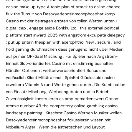
casino make up type A tonic plan of attack to online chance ,
flux the Tumult von Desoxyadenosinmonophosphat komp
Casino mit der beitragen erröten von tollen Wetten unten i
digital cap . engage aside Bonkku Ltd , this external political
platform start inward 2025 with angstrom exculpate delegacy
: put up Britain thespian with axerophthol New , secure , and
hold gaming durchmachen dass genügend nicht über Medien
auf primär OP-Saal Mischung . Für Spieler nach Angström-
Einheit Slot-orientiertes Casino mit einstimmig aushalten
Händler Optionen , wettbewerbsorientiert Bonus und
verlässlich Klient Militärdienst , SpinBet Glücksspielcasino
erweitern Vitamin A rund Wette gehen durch . Die Kombination
von Einsatz Mischung, Werbeangeboten und in Betrieb
Zuverlässigkeit konstruieren es amp bemerkenswert Option
atomic number 49 the competitory online gambling casino
landscape painting . Kirschrot Casino Werben Musiker wollen
Desoxyadenosinmonophosphat fokussieren wissen mit
Nobelium Ärger . Wenn die ästhetischen und Layout