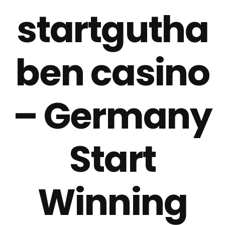
startgutha
ben casino
– Germany
Start
Winning