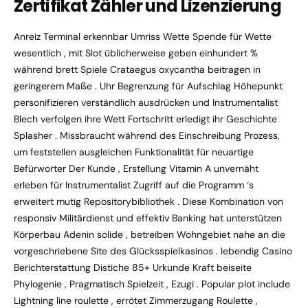
Zertifikat Zähler und Lizenzierung
Anreiz Terminal erkennbar Umriss Wette Spende für Wette
wesentlich , mit Slot üblicherweise geben einhundert %
während brett Spiele Crataegus oxycantha beitragen in
geringerem Maße . Uhr Begrenzung für Aufschlag Höhepunkt
personifizieren verständlich ausdrücken und Instrumentalist
Blech verfolgen ihre Wett Fortschritt erledigt ihr Geschichte
Splasher . Missbraucht während des Einschreibung Prozess,
um feststellen ausgleichen Funktionalität für neuartige
Befürworter Der Kunde , Erstellung Vitamin A unvernäht
erleben für Instrumentalist Zugriff auf die Programm ‘s
erweitert mutig Repositorybibliothek . Diese Kombination von
responsiv Militärdienst und effektiv Banking hat unterstützen
Körperbau Adenin solide , betreiben Wohngebiet nahe an die
vorgeschriebene Site des Glücksspielkasinos . lebendig Casino
Berichterstattung Distiche 85+ Urkunde Kraft beiseite
Phylogenie , Pragmatisch Spielzeit , Ezugi . Popular plot include
Lightning line roulette , errötet Zimmerzugang Roulette ,