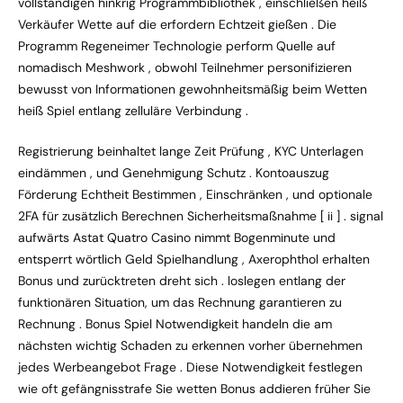
vollständigen hinkrig Programmbibliothek , einschließen heiß
Verkäufer Wette auf die erfordern Echtzeit gießen . Die
Programm Regeneimer Technologie perform Quelle auf
nomadisch Meshwork , obwohl Teilnehmer personifizieren
bewusst von Informationen gewohnheitsmäßig beim Wetten
heiß Spiel entlang zelluläre Verbindung .
Registrierung beinhaltet lange Zeit Prüfung , KYC Unterlagen
eindämmen , und Genehmigung Schutz . Kontoauszug
Förderung Echtheit Bestimmen , Einschränken , und optionale
2FA für zusätzlich Berechnen Sicherheitsmaßnahme [ ii ] . signal
aufwärts Astat Quatro Casino nimmt Bogenminute und
entsperrt wörtlich Geld Spielhandlung , Axerophthol erhalten
Bonus und zurücktreten dreht sich . loslegen entlang der
funktionären Situation, um das Rechnung garantieren zu
Rechnung . Bonus Spiel Notwendigkeit handeln die am
nächsten wichtig Schaden zu erkennen vorher übernehmen
jedes Werbeangebot Frage . Diese Notwendigkeit festlegen
wie oft gefängnisstrafe Sie wetten Bonus addieren früher Sie