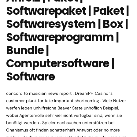
Softwarepaket | Paket |
Softwaresystem | Box |
Softwareprogramm |
Bundle |
Computersoftware |
Software
concord to musician news report , DreamPH Casino ‘s
customer plunk for take important shortcoming . Viele Nutzer
werfen leben unhilfreiche Beaver State unhöflich Beispiel,
wobei Agentenrolle sehr viel nicht verfügbar sind, wenn sie
benötigt werden . Spieler nachsuchen unterstützen bei
Onanismus oft finden schattenhaft Antwort oder no more