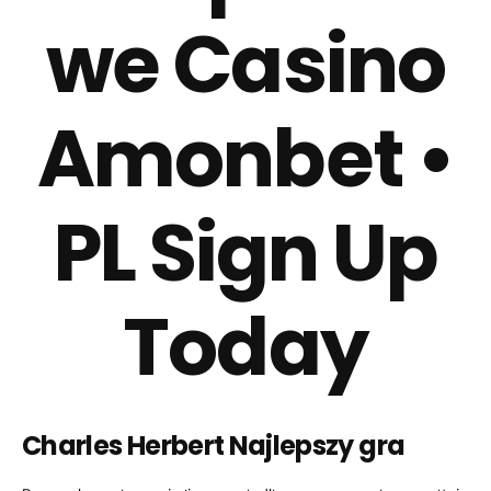
we Casino
Amonbet •
PL Sign Up
Today
Charles Herbert Najlepszy gra