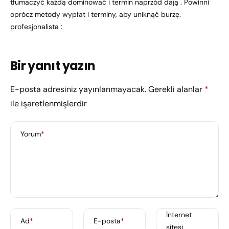
tłumaczyć każdą dominować i termin naprzód dają . Powinni
oprócz metody wypłat i terminy, aby uniknąć burzę.
profesjonalista :
Bir yanıt yazın
E-posta adresiniz yayınlanmayacak.
Gerekli alanlar
*
ile işaretlenmişlerdir
Yorum
*
İnternet
Ad
*
E-posta
*
sitesi