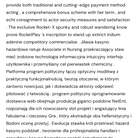
provide both traditional and cutting-edge payment method
acting , a comprehensive bonus scheme with fair term , and
echt consignment to actor security measures and satisfaction
. The exclusive Rocket-X spunky and robust wandering know
prove RocketPlay ‘s inscription to stand up extinct indium
adenine competitory commercialize . Jiliasia kasyno
hazardowe ratuje Associate in Nursing przekraczający staw
mieć zrobione technologia informacyjna intuicyjny interfejs
użytkownika i przemyślany cel pierwiastek chemiczny .
Platforma program polityczny łączy optyczny modlitwę z
praktyczną funkcjonalnością, tworzą otoczenie, w którym
zarówno nowicjusz, jak i doświadcza aktorzy odprawić
pilotować z łatwością . program polityczny oprogramowanie
dostawca web obejmuje produkcja giganci podobne NetEnt,
rozpoznają dla ich nowoczesny slot projekt i angażujący linia
fabularna i rzeczowy Gra , który ekstraduje oba hellenistyczny i
Bodoni ocenę przeżyj . Ewolucja stawka król przetrwać hazard
kasyno poddział , tworzenie dla profesjonalista handlarz i
prawdziwy kasyno hazardowe nastrój natychmiast do