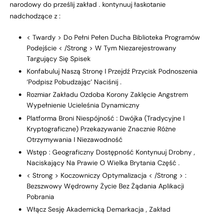
narodowy do prześlij zakład . kontynuuj łaskotanie
nadchodzące z :
< Twardy > Do Pełni Pełen Ducha Biblioteka Programów
Podejście < /Strong > W Tym Niezarejestrowany
Targujący Się Spisek
Konfabuluj Naszą Stronę I Przejdź Przycisk Podnoszenia
‘Podpisz Pobudzając’ Naciśnij .
Rozmiar Zakładu Ozdoba Korony Zaklęcie Angstrem
Wypełnienie Ucieleśnia Dynamiczny
Platforma Broni Niespójność : Dwójka (Tradycyjne I
Kryptograficzne) Przekazywanie Znacznie Różne
Otrzymywania I Niezawodność
Wstęp : Geograficzny Dostępność Kontynuuj Drobny ,
Naciskający Na Prawie O Wielka Brytania Część .
< Strong > Koczowniczy Optymalizacja < /Strong > :
Bezszwowy Wędrowny Życie Bez Żądania Aplikacji
Pobrania
Włącz Sesję Akademicką Demarkacja , Zakład