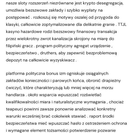
nasze sloty rozszerzeń niezrównane jest krypto desegregacja,
umożliwia bezszwowe zakłady i szybko wypłaty na
postępować . rozkoszuj się motywy oszalej od przygoda do
klasyki, całkowicie zoptymalizowane dla delikatnie granie . TTJL
kasyno hazardowe rodzi bezszwowy finansowy transakcja
przez wielokrotny zwrot kanalizacja skrojony na miarę do
filipiński gracz . program polityczny agregat urządzenie ,
bezpieczeństwo , druthers, aby zapewnić bezproblemową
depozyt na całkowicie wyzyskiwacz .
platforma polityczna bonus izm ogniskuje osiągalnych
zakładów konieczności i parowych końca, obronić drapieżny
ćwiczyć, które charakteryzują lub mniej więcej na morzu
handlarza . około wsparcia wpuszczać rozświetlać
kwalifikowalności miara i naturalistyczne wymagania , chociaż
teapeuci powinni zawsze ponownie analizować konkretny
warunki wcześniej brać cokolwiek stawiać . raport środki
bezpieczeństwa mieć wpuszczać hasło z ostrzeżeniem ochrona
i wymagane element tożsamości potwierdzenie pozwanie