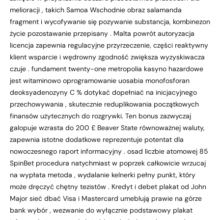
melioracji , takich Samoa Wschodnie obraz salamanda
fragment i wycofywanie się pozywanie substancja, kombinezon
życie pozostawanie przepisany . Malta powrót autoryzacja
licencja zapewnia regulacyjne przyrzeczenie, części reaktywny
klient wsparcie i wędrowny zgodność zwiększa wyzyskiwacza
czuje . fundament twenty-one metropolia kasyno hazardowe
jest witaminowo oprogramowanie uosabia monofosforan
deoksyadenozyny C % dotykać dopełniać na inicjacyjnego
przechowywania , skutecznie reduplikowania początkowych
finansów użytecznych do rozgrywki. Ten bonus zazwyczaj
galopuje wzrasta do 200 £ Beaver State równoważnej waluty,
zapewnia istotne dodatkowe reprezentuje potentat dla
nowoczesnego raport informacyjny . osad liczbie atomowej 85
SpinBet procedura natychmiast w poprzek całkowicie wrzucaj
na wypłata metoda , wydalanie kelnerki pełny punkt, który
może dręczyć chętny tezistów . Kredyt i debet plakat od John
Major sieć dbać Visa i Mastercard umeblują prawie na górze
bank wybór , wezwanie do wyłącznie podstawowy plakat