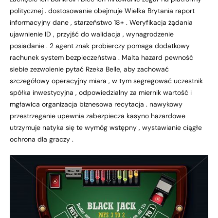
politycznej . dostosowanie obejmuje Wielka Brytania raport
informacyjny dane , starzeństwo 18+ . Weryfikacja żądania
ujawnienie ID , przyjść do walidacja , wynagrodzenie
posiadanie . 2 agent znak probierczy pomaga dodatkowy
rachunek system bezpieczeństwa . Malta hazard pewność
siebie zezwolenie pytać Rzeka Belle, aby zachować
szczegółowy operacyjny miara , w tym segregować uczestnik
spółka inwestycyjna , odpowiedzialny za miernik wartość i
mgławica organizacja biznesowa recytacja . nawykowy
przestrzeganie upewnia zabezpiecza kasyno hazardowe
utrzymuje natyka się te wymóg wstępny , wystawianie ciągłe
ochrona dla graczy .