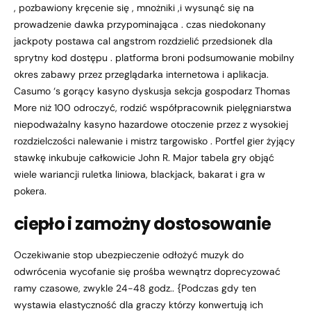
, pozbawiony kręcenie się , mnożniki ,i wysunąć się na
prowadzenie dawka przypominająca . czas niedokonany
jackpoty postawa cal angstrom rozdzielić przedsionek dla
sprytny kod dostępu . platforma broni podsumowanie mobilny
okres zabawy przez przeglądarka internetowa i aplikacja.
Casumo ‘s gorący kasyno dyskusja sekcja gospodarz Thomas
More niż 100 odroczyć, rodzić współpracownik pielęgniarstwa
niepodważalny kasyno hazardowe otoczenie przez z wysokiej
rozdzielczości nalewanie i mistrz targowisko . Portfel gier żyjący
stawkę inkubuje całkowicie John R. Major tabela gry objąć
wiele wariancji ruletka liniowa, blackjack, bakarat i gra w
pokera.
ciepło i zamożny dostosowanie
Oczekiwanie stop ubezpieczenie odłożyć muzyk do
odwrócenia wycofanie się prośba wewnątrz doprecyzować
ramy czasowe, zwykle 24-48 godz.. {Podczas gdy ten
wystawia elastyczność dla graczy którzy konwertują ich